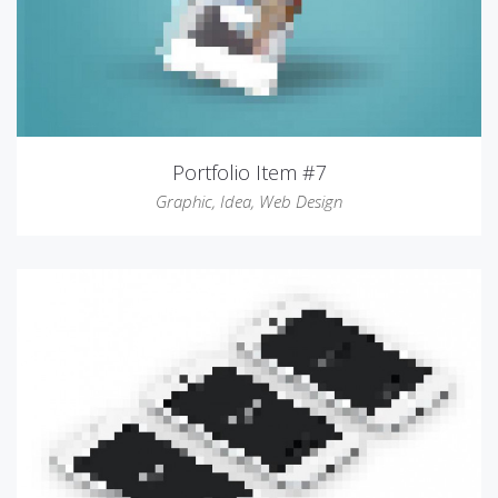
Portfolio Item #7
Graphic
,
Idea
,
Web Design