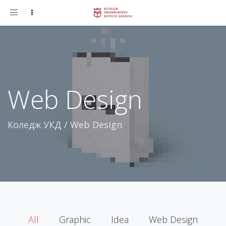
Toggle
navigation
Web Design
Коледж УКД
/
Web Design
All
Graphic
Idea
Web Design