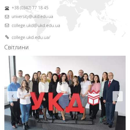
+38 (0342) 77 18 45
university@ukd.edu.ua
college.ukd@ukd.edu.ua
college.ukd.edu.ua/
Світлини