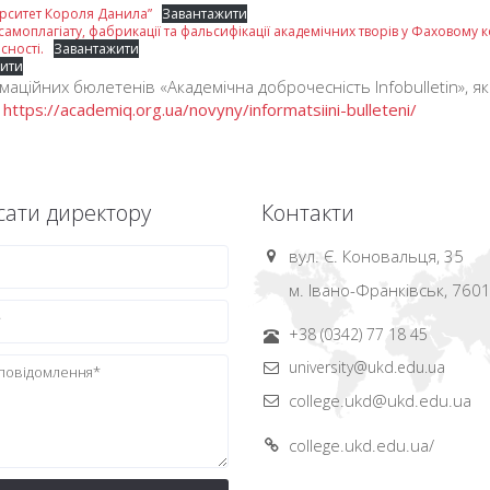
ерситет Короля Данила”
Завантажити
амоплагіату, фабрикації та фальсифікації академічних творів у Фаховому 
сності.
Завантажити
ити
аційних бюлетенів «Академічна доброчесність Infobulletin», я
:
https://academiq.org.ua/novyny/informatsiini-bulleteni/
ати директору
Контакти
вул. Є. Коновальця, 35
м. Івано-Франківськ, 760
+38 (0342) 77 18 45
university@ukd.edu.ua
college.ukd@ukd.edu.ua
college.ukd.edu.ua/