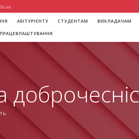
du.ua
ННЯ
АБІТУРІЄНТУ
СТУДЕНТАМ
ВИКЛАДАЧАМ
І ПРАЦЕВЛАШТУВАННЯ
а доброчесніс
ть