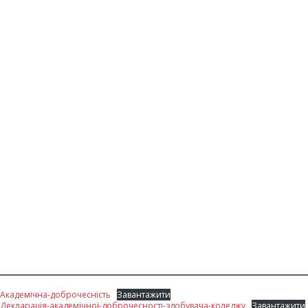
Академічна-доброчесність
Завантажити
Декларація-академічної-доброчесності-здобувача-коледжу
Завантажити