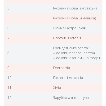
5
Іноземна мова (англійська)
Іноземна мова (німецька)
6
Фізика і астрономія
7
Всесвітня історія
Громадянська освіта:
8
– основи правознавства
– основи економічної теорії
9
Географія
10
Біологія і екологія
11
Хімія
12
Зарубіжна література