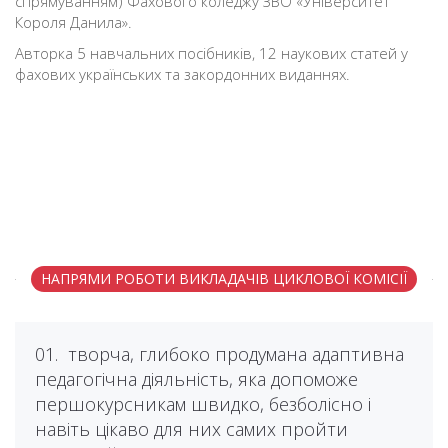
спрямуванням) Фахового коледжу ЗВО «Університет
Короля Данила».
Авторка 5 навчальних посібників, 12 наукових статей у
фахових українських та закордонних виданнях.
НАПРЯМИ РОБОТИ ВИКЛАДАЧІВ ЦИКЛОВОЇ КОМІСІЇ
01.
творча, глибоко продумана адаптивна
педагогічна діяльність, яка допоможе
першокурсникам швидко, безболісно і
навіть цікаво для них самих пройти