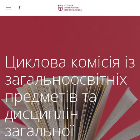
Toggle
navigation
Циклова комісія із
загальноосвітніх
предметів та
дисциплін
загальної