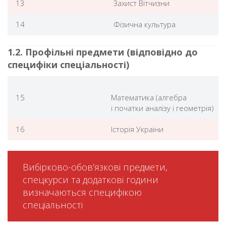
13
Захист Вітчизни
14
Фізична культура
1.2. Профільні предмети (відповідно до
специфіки спеціальності)
15
Математика (алгебра
і початки аналізу і геометрія)
16
Історія України
Вибірково-обов’язкові предмети,
спецкурси та додаткові години
визначаються специфікою
спеціальності