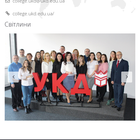
college.ukd@ukd.edu.ua
college.ukd.edu.ua/
Світлини