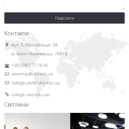
Надіслати
Контакти
вул. Є. Коновальця, 35
м. Івано-Франківськ, 76018
+38 (0342) 77 18 45
university@ukd.edu.ua
college.ukd@ukd.edu.ua
college.ukd.edu.ua/
Світлини