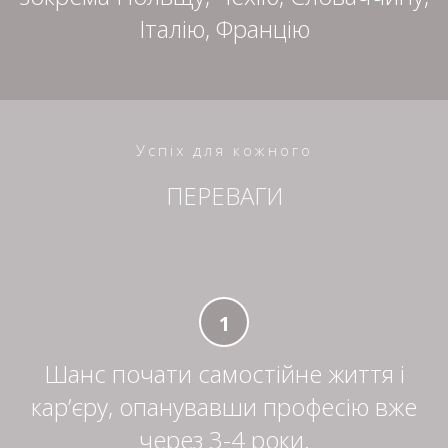
Італію, Францію
Успіх для кожного
ПЕРЕВАГИ
1
Шанс почати самостійне життя і
кар’єру, опанувавши професію вже
через 3-4 роки.