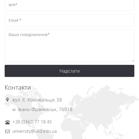
Надіслати
Контакти
вул. Є. Коновальця, 35
м. Івано-Франківськ, 76018
+38 (0342) 77 18 45
university@ukd.edu.ua