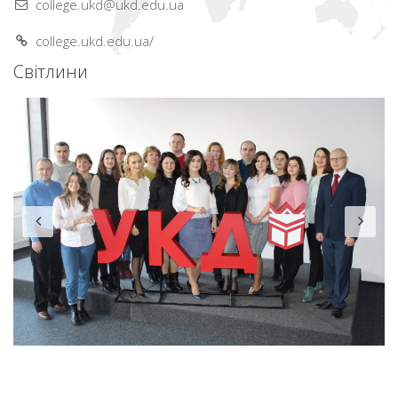
college.ukd@ukd.edu.ua
college.ukd.edu.ua/
Світлини