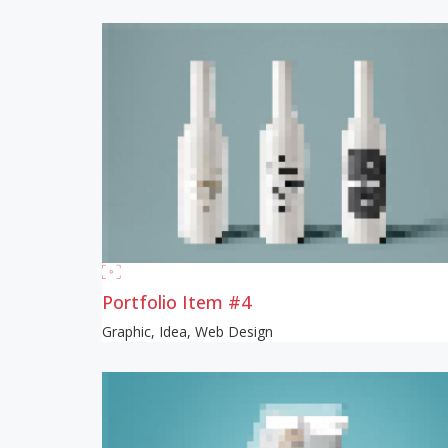
Portfolio Item #4
Graphic
,
Idea
,
Web Design