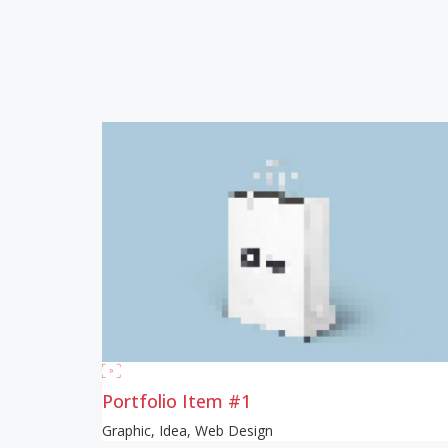
Portfolio Item #1
Graphic
,
Idea
,
Web Design