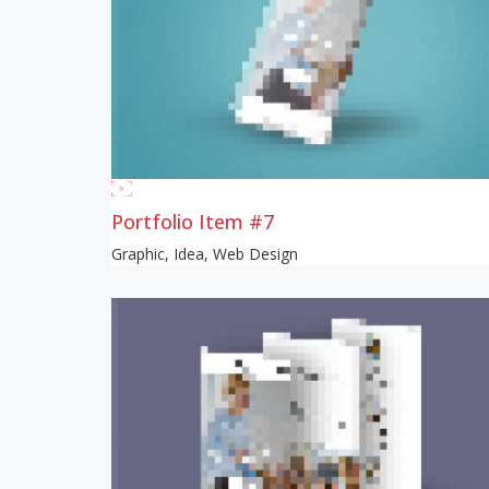
Portfolio Item #7
Graphic
,
Idea
,
Web Design