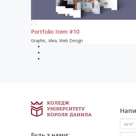
Portfolio Item #10
Graphic
,
Idea
,
Web Design
Напи
Будь з нами: