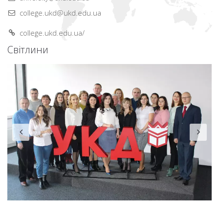
college.ukd@ukd.edu.ua
college.ukd.edu.ua/
Світлини