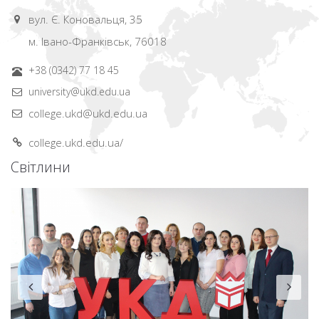
вул. Є. Коновальця, 35
м. Івано-Франківськ, 76018
+38 (0342) 77 18 45
university@ukd.edu.ua
college.ukd@ukd.edu.ua
college.ukd.edu.ua/
Світлини