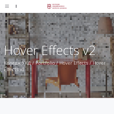
Toggle
navigation
Hover Effects v2
Коледж УКД
/
Portfolio
/
Hover Effects
/
Hover
Effects v2