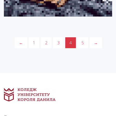
←
1
2
3
4
5
→