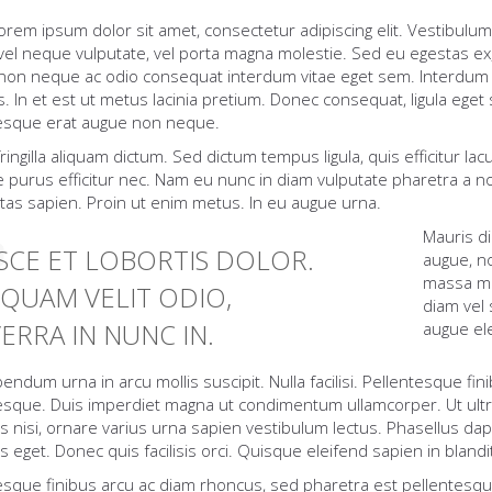
orem ipsum dolor sit amet, consectetur adipiscing elit. Vestibulum
vel neque vulputate, vel porta magna molestie. Sed eu egestas ex, 
non neque ac odio consequat interdum vitae eget sem. Interdum 
. In et est ut metus lacinia pretium. Donec consequat, ligula eget s
esque erat augue non neque.
ingilla aliquam dictum. Sed dictum tempus ligula, quis efficitur lacu
ue purus efficitur nec. Nam eu nunc in diam vulputate pharetra a no
stas sapien. Proin ut enim metus. In eu augue urna.
Mauris dic
SCE ET LOBORTIS DOLOR.
augue, n
massa ma
IQUAM VELIT ODIO,
diam vel
VERRA IN NUNC IN.
augue el
endum urna in arcu mollis suscipit. Nulla facilisi. Pellentesque fi
esque. Duis imperdiet magna ut condimentum ullamcorper. Ut ultric
 nisi, ornare varius urna sapien vestibulum lectus. Phasellus d
 eget. Donec quis facilisis orci. Quisque eleifend sapien in blandi
esque finibus arcu ac diam rhoncus, sed pharetra est pellentes