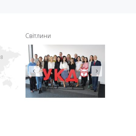
Світлини
18