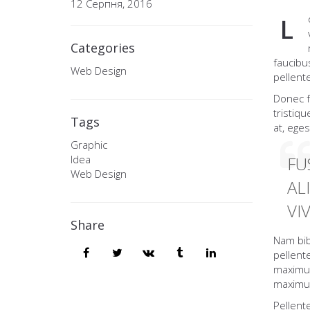
12 Серпня, 2016
L
Categories
faucibus
Web Design
pellent
Donec fr
tristiq
Tags
at, ege
Graphic
Idea
FU
Web Design
AL
VI
Share
Nam bib
pellent
maximus
maximus
Pellent