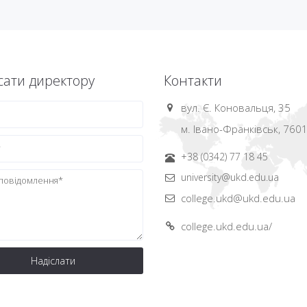
ати директору
Контакти
вул. Є. Коновальця, 35
м. Івано-Франківськ, 760
+38 (0342) 77 18 45
university@ukd.edu.ua
college.ukd@ukd.edu.ua
college.ukd.edu.ua/
Надіслати