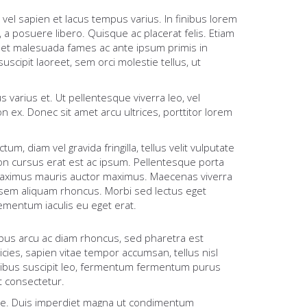
 vel sapien et lacus tempus varius. In finibus lorem
a posuere libero. Quisque ac placerat felis. Etiam
et malesuada fames ac ante ipsum primis in
uscipit laoreet, sem orci molestie tellus, ut
s varius et. Ut pellentesque viverra leo, vel
n ex. Donec sit amet arcu ultrices, porttitor lorem
tum, diam vel gravida fringilla, tellus velit vulputate
on cursus erat est ac ipsum. Pellentesque porta
ximus mauris auctor maximus. Maecenas viverra
 sem aliquam rhoncus. Morbi sed lectus eget
ementum iaculis eu eget erat.
nibus arcu ac diam rhoncus, sed pharetra est
ies, sapien vitae tempor accumsan, tellus nisl
apibus suscipit leo, fermentum fermentum purus
t consectetur.
que. Duis imperdiet magna ut condimentum