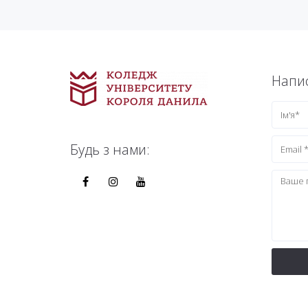
Напис
Будь з нами: