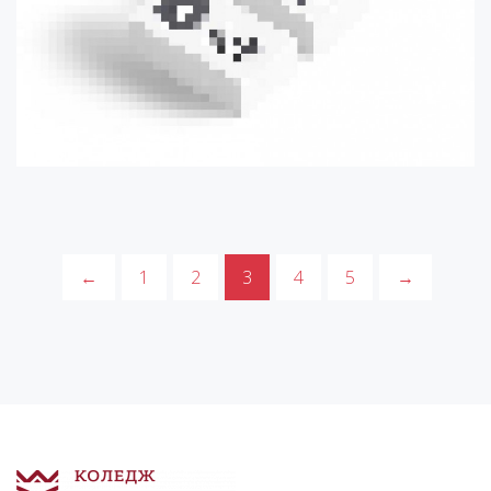
←
1
2
3
4
5
→