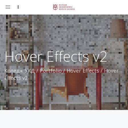
Toggle
navigation
Hover Effects v2
Коледж УКД
/
Portfolio
/
Hover Effects
/
Hover
Effects v2