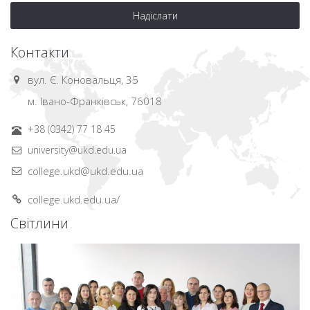
Надіслати
Контакти
вул. Є. Коновальця, 35
м. Івано-Франківськ, 76018
+38 (0342) 77 18 45
university@ukd.edu.ua
college.ukd@ukd.edu.ua
college.ukd.edu.ua/
Світлини