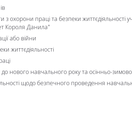
ів
 з охорони праці та безпеки життєдіяльності уч
ет Короля Данила"
ації або війни
пеки життєдіяльності
раці
у до нового навчального року та осінньо-зимово
яльності щодо безпечного проведення навчальни