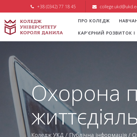
+38 (0342) 77 18 45
college.ukd@ukd.e
ПРО КОЛЕДЖ
НАВЧА
КАР’ЄРНИЙ РОЗВИТОК 
Охорона п
життєдіяль
Коледж УКД
/
Публічна інформація
/
О