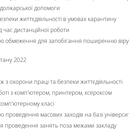
долікарської допомоги
безпеки життєдіяльності в умовах карантину
д час дистанційної роботи
ро обмеження для запобігання поширенню вірус
стану 2022
ж з охорони праці та безпеки життєдіяльності
боті з комп'ютером, принтером, ксероксом
 комп'ютерному класі
ро проведення масових заходів на базі універси
для проведення занять поза межами закладу