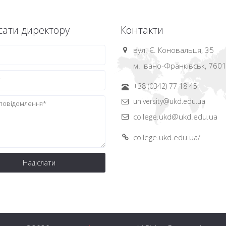
ати директору
Контакти
вул. Є. Коновальця, 35
м. Івано-Франківськ, 760
+38 (0342) 77 18 45
university@ukd.edu.ua
college.ukd@ukd.edu.ua
college.ukd.edu.ua/
Надіслати