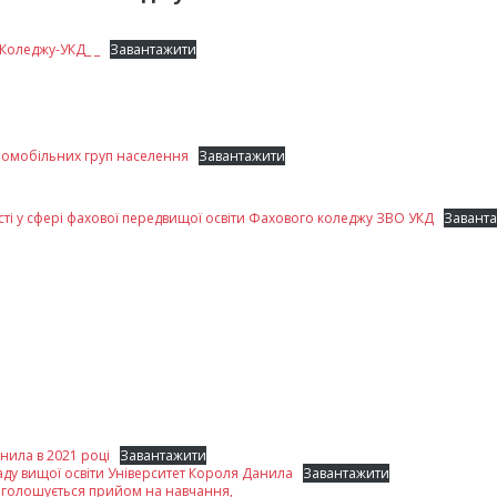
Коледжу-УКД_ _
Завантажити
маломобільних груп населення
Завантажити
сті у сфері фахової передвищої освіти Фахового коледжу ЗВО УКД
Завант
нила в 2021 році
Завантажити
ду вищої освіти Університет Короля Данила
Завантажити
и оголошується прийом на навчання,