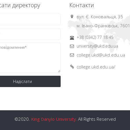
ати директору
Контакти
вул. Є. Коновальця, 35
м. Івано-Франківськ, 760
+38 (0342) 77 18 45
university@ukd.edu.ua
college.ukd@ukd.edu.ua
college.ukd.edu.ua/
Надіслати
©2020.
King Danylo University.
All Rights Reserved