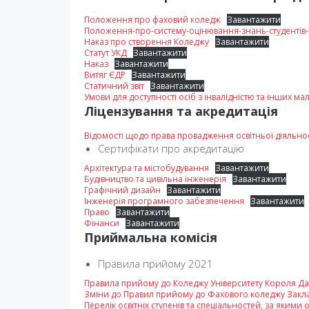
Положення про фаховий коледж
Завантажити
Положення-про-систему-оцінювання-знань-студентів-
Наказ про створення Коледжу
Завантажити
Статут УКД
Завантажити
Наказ
Завантажити
Витяг ЄДР
Завантажити
Статичний звіт
Завантажити
Умови для доступності осіб з інвалідністю та інших 
Ліцензування та акредитація
Відомості щодо права провадження освітньої діяльно
Сертифікати про акредитацію
Архітектура та містобудування
Завантажити
Будівництво та цивільна інженерія
Завантажити
Графічний дизайн
Завантажити
Інженерія програмного забезпечення
Завантажити
Право
Завантажити
Фінанси
Завантажити
Приймальна комісія
Правила прийому 2021
Правила прийому до Коледжу Університету Короля Да
Зміни до Правил прийому до Фахового коледжу Закла
Перелік освітніх ступенів та спеціальностей, за яким