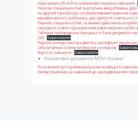
ліцензовані обсяги та нормативні терміни навчання
Перелік спеціальностей та вступних випробувань для
на другий (третій) курс (з нормативним терміном навча
кваліфікованого робітника, для здобуття освітнього
Перелік спеціальностей, за якими здійснюється прийо
середньої освіти з урахуванням рівня творчих та/або 
Таблиця переведення середнього бала документа про
200
Завантажити
Перелік конкурсних предметів у сертифікаті Українськ
(або вступних іспитів чи творчих конкурсів)
Завантаж
Вартість навчання
Завантажити
Нормативні документи МОН України
Положення про приймальну комісію вищого навчаль
Умови прийому на навчання до закладів фахової перед