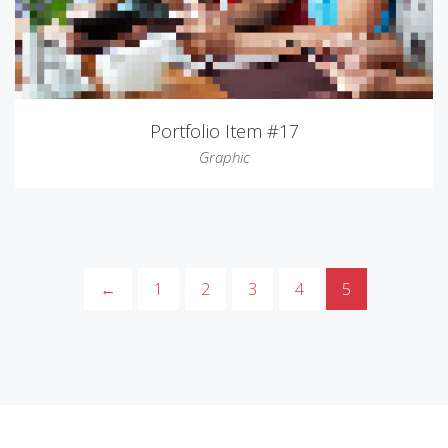
Portfolio Item #17
Graphic
←
1
2
3
4
5