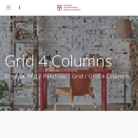
Toggle
navigation
Grid 4 Columns
Коледж УКД
/
Portfolio
/
Grid
/
Grid 4 Columns