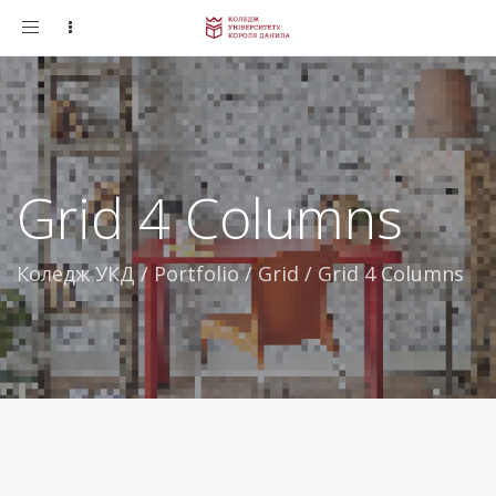
Toggle
navigation
Grid 4 Columns
Коледж УКД
/
Portfolio
/
Grid
/
Grid 4 Columns