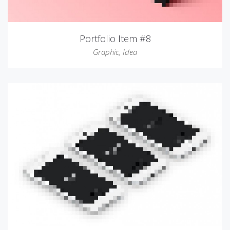
Portfolio Item #8
Graphic
,
Idea