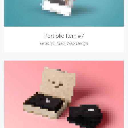
Portfolio Item #7
Graphic
,
Idea
,
Web Design