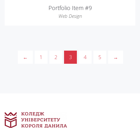
Portfolio Item #9
Web Design
←
1
2
3
4
5
→