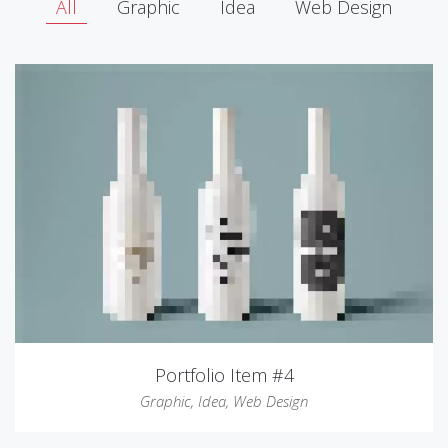
All
Graphic
Idea
Web Design
Portfolio Item #4
Graphic
,
Idea
,
Web Design