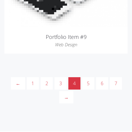
Portfolio Item #9
Web Design
←
1
2
3
4
5
6
7
→