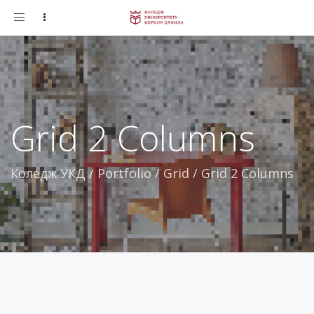
Toggle
navigation
Grid 2 Columns
Коледж УКД
/
Portfolio
/
Grid
/
Grid 2 Columns