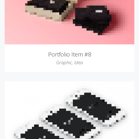
Portfolio Item #8
Graphic
,
Idea