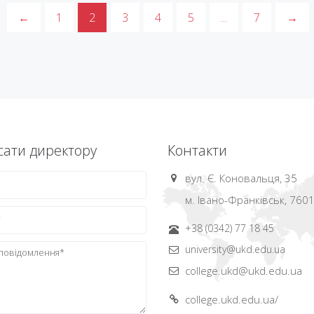
←
1
2
3
4
5
...
7
→
ати директору
Контакти
вул. Є. Коновальця, 35
м. Івано-Франківськ, 760
+38 (0342) 77 18 45
university@ukd.edu.ua
college.ukd@ukd.edu.ua
college.ukd.edu.ua/