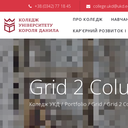
+38 (0342) 77 18 45
college.ukd@ukd.e
ПРО КОЛЕДЖ
НАВЧА
КАР’ЄРНИЙ РОЗВИТОК 
Grid 2 Co
Коледж УКД
/
Portfolio
/
Grid
/
Grid 2 