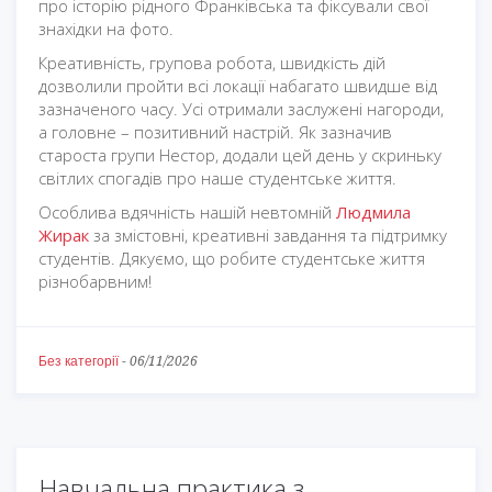
про історію рідного Франківська та фіксували свої
знахідки на фото.
Креативність, групова робота, швидкість дій
дозволили пройти всі локації набагато швидше від
зазначеного часу. Усі отримали заслужені нагороди,
а головне – позитивний настрій. Як зазначив
староста групи Нестор, додали цей день у скриньку
світлих спогадів про наше студентське життя.
Особлива вдячність нашій невтомній
Людмила
Жирак
за змістовні, креативні завдання та підтримку
студентів. Дякуємо, що робите студентське життя
різнобарвним!
Без категорії
-
06/11/2026
Навчальна практика з