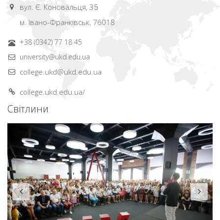
вул. Є. Коновальця, 35
м. Івано-Франківськ, 76018
+38 (0342) 77 18 45
university@ukd.edu.ua
college.ukd@ukd.edu.ua
college.ukd.edu.ua/
Світлини