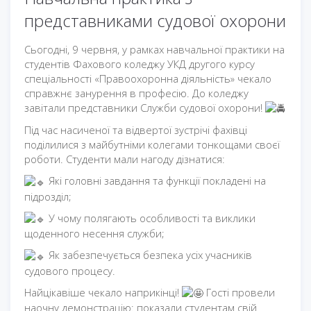
представниками судової охорони
Сьогодні, 9 червня, у рамках навчальної практики на
студентів Фахового коледжу УКД другого курсу
спеціальності «Правоохоронна діяльність» чекало
справжнє занурення в професію. До коледжу
завітали представники Служби судової охорони!
Під час насиченої та відвертої зустрічі фахівці
поділилися з майбутніми колегами тонкощами своєї
роботи. Студенти мали нагоду дізнатися:
Які головні завдання та функції покладені на
підрозділ;
У чому полягають особливості та виклики
щоденного несення служби;
Як забезпечується безпека усіх учасників
судового процесу.
Найцікавіше чекало наприкінці!
Гості провели
наочну демонстрацію: показали студентам свій