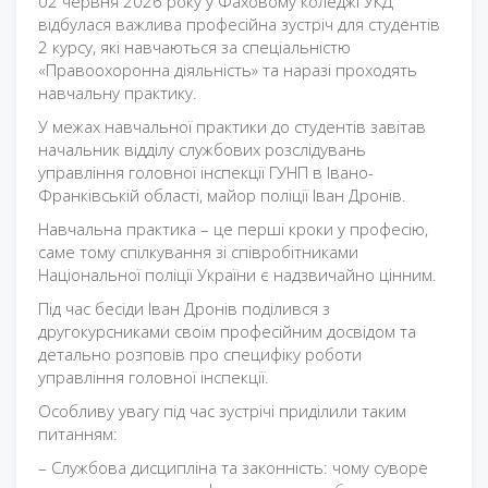
02 червня 2026 року у Фаховому коледжі УКД
відбулася важлива професійна зустріч для студентів
2 курсу, які навчаються за спеціальністю
«Правоохоронна діяльність» та наразі проходять
навчальну практику.
У межах навчальної практики до студентів завітав
начальник відділу службових розслідувань
управління головної інспекції ГУНП в Івано-
Франківській області, майор поліції Іван Дронів.
Навчальна практика – це перші кроки у професію,
саме тому спілкування зі співробітниками
Національної поліції України є надзвичайно цінним.
Під час бесіди Іван Дронів поділився з
другокурсниками своїм професійним досвідом та
детально розповів про специфіку роботи
управління головної інспекції.
Особливу увагу під час зустрічі приділили таким
питанням:
– Службова дисципліна та законність: чому суворе