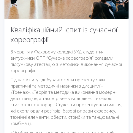
Кваліфікаційний іспит із сучасної
хореографії
8 червня у Фаховому коледжі УКД студенти-
випускники ОПП “Сучасна хореографія” складали
підсумкову атестацію з методики виконання сучасної
хореографії.
Під час іспиту здобувачі освіти презентували
практичні та методичні навички з дисциплін
«Тренаж», «Теорія та методика виконання модерн-
джаз-танцю», а також рівень володіння технікою
стилю контемпорарі. Студенти презентували вміння,
які охоплювали розігрів, базові вправи екзерсису,
технічні елементи, оберти, стрибки та танцювальні
комбінації.
«Особливістю цьогорічного випуску є те, що цей