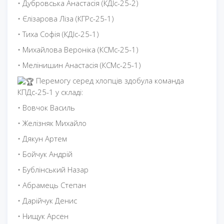
• Дубровська Анастасія (КДІс-25-2)
• Єлізарова Ліза (КГРс-25-1)
• Тиха Софія (КДІс-25-1)
• Михайлова Вероніка (КСМс-25-1)
• Мелінишин Анастасія (КСМс-25-1)
Перемогу серед хлопців здобула команда
КПДс-25-1 у складі:
• Вовчок Василь
• Желізняк Михайло
• Дякун Артем
• Бойчук Андрій
• Бублінський Назар
• Абрамець Степан
• Дарійчук Денис
• Нищук Арсен