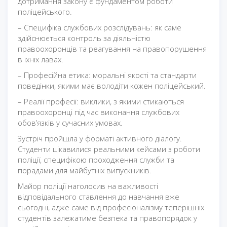
дотримання закону є фундаментом роботи
поліцейського.
– Специфіка службових розслідувань: як саме
здійснюється контроль за діяльністю
правоохоронців та реагування на правопорушення
в їхніх лавах.
– Професійна етика: моральні якості та стандарти
поведінки, якими має володіти кожен поліцейський.
– Реалії професії: виклики, з якими стикаються
правоохоронці під час виконання службових
обов’язків у сучасних умовах.
Зустріч пройшла у форматі активного діалогу.
Студенти цікавилися реальними кейсами з роботи
поліції, специфікою проходження служби та
порадами для майбутніх випускників.
Майор поліції наголосив на важливості
відповідального ставлення до навчання вже
сьогодні, адже саме від професіоналізму теперішніх
студентів залежатиме безпека та правопорядок у