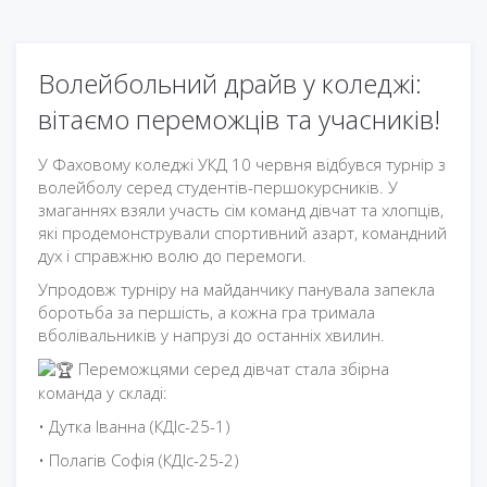
Волейбольний драйв у коледжі:
вітаємо переможців та учасників!
У Фаховому коледжі УКД 10 червня відбувся турнір з
волейболу серед студентів-першокурсників. У
змаганнях взяли участь сім команд дівчат та хлопців,
які продемонстрували спортивний азарт, командний
дух і справжню волю до перемоги.
Упродовж турніру на майданчику панувала запекла
боротьба за першість, а кожна гра тримала
вболівальників у напрузі до останніх хвилин.
Переможцями серед дівчат стала збірна
команда у складі:
• Дутка Іванна (КДІс-25-1)
• Полагів Софія (КДІс-25-2)