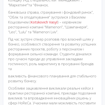
коледжу УКД спеціальностей “Менеджмент”,
“Маркетинг”та “Фінанси,
банківська справа, страхування і фондовий ринок”,
“Облік та оподаткування” зустрілися з Василем
Коцковичем (
Kotskovich Vasyl
) – керівником
ресторанної компанії “Mamenori”, “Шампанерія”,
“Leo”, “Lulu” та “Mamenori Lviv”.
Під час зустрічі спікер розповів про власний шлях у
бізнесі, особливості створення та розвитку успішних
ресторанних проєктів, роботу з персоналом і
формування сильної команди. Студенти дізналися
про сучасні підходи до управління закладами
гостинності, роль маркетингу в просуванні брендів
та
важливість фінансового планування для стабільного
розвитку бізнесу.
Особливе зацікавлення викликали реальні кейси з
практики ресторанної компанії, приклади подолання
викликів та впровадження інноваційних рішень у
сфері HoReCa. Учасники мали можливість поставити