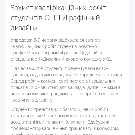
Захист кваліфікаційних робіт
студентів ОПП «Графічний
дизайн»
Упродовж 8-9 червня відбувалися захисти
кваліфікаційних робіт студентів освітньо-
професійної програми «Графічний дизайн»
спеціальності «Дизайн» Фахового коледжу УКД.
Під час захистів студенти презентували власні
проєкти, над якими працювали впродовж навчання.
Серед робіт – комікси, серії постерів і соціальних
плакатів, фірмові стилі для закладів, дитячі книжки з
авторськими ілюстраціями та інші проєкти у сфері
графічного дизайну.
«Студенти представили багато цікавих робіт і
креативних ідей: дитячі книжки, комікси, карткові
асоціативні ігри, плакати, блокноти. Здобувачі
продемонстрували вміння працювати з кольором,
шрифтами, композицією та сучасними