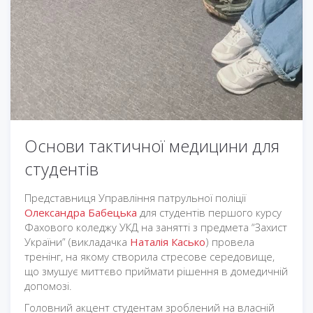
Основи тактичної медицини для
студентів
Представниця Управління патрульної поліції
Олександра Бабецька
для студентів першого курсу
Фахового коледжу УКД на занятті з предмета “Захист
України” (викладачка
Наталія Касько
) провела
тренінг, на якому створила стресове середовище,
що змушує миттєво приймати рішення в домедичній
допомозі.
Головний акцент студентам зроблений на власній