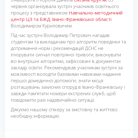
червня організувала зустріч учасників освітнього
процесу з представником
Навчально-методичний
центр ЦЗ та БЖД Івано-Франківської області
Володимиром Куриловичем.
Під час зустрічі Володимир Петрович нагадав
студентам та викладачам про алгоритм поведінки та
дотримання норм і рекомендацій ДСНС не
ігнорувати сигнал повітряної тривоги, виконувати
всі внутрішні алгоритми, зафіксовані в документах
закладу освіти. Рекомендував учасникам зустрічі за
можливості володіти базовими навиками надання
першої домедичної допомоги; знати місця
розташувань захисних споруд в Івано-Франківську і
завжди пам’ятати номери екстрених служб, щоб
повідомити разі надзвичайної ситуації.
Дякуємо нашому спікеру за змістовну та життєво
необхідну інформацію.