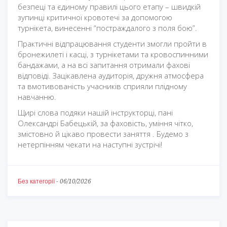
безпеці та єдиному правилі цього етапу – швидкій
зупинці критичної кровотечі за допомогою
турнікета, винесенні “постраждалого з поля бою”.
Практичні відпрацювання студенти змогли пройти в
бронежилеті і касці, з турнікетами та кровоспинними
бандажами, а на всі запитання отримали фахові
відповіді. Зацікавлена аудиторія, дружня атмосфера
та вмотивованість учасників сприяли плідному
навчанню.
Щирі слова подяки нашій інструкторці, пані
Олександрі Бабецькій, за фаховість, уміння чітко,
змістовно й цікаво провести заняття . Будемо з
нетерпінням чекати на наступні зустрічі!
Без категорії
-
06/10/2026