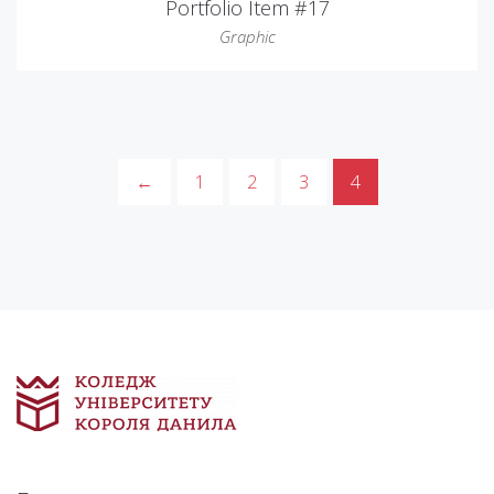
Portfolio Item #17
Graphic
←
1
2
3
4