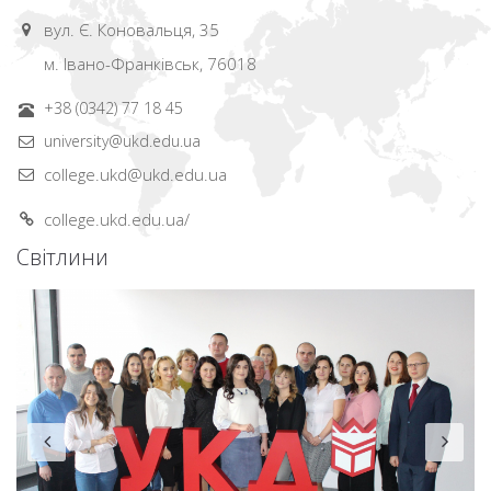
вул. Є. Коновальця, 35
м. Івано-Франківськ, 76018
+38 (0342) 77 18 45
university@ukd.edu.ua
college.ukd@ukd.edu.ua
college.ukd.edu.ua/
Світлини