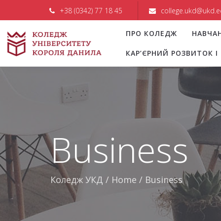
+38 (0342) 77 18 45
college.ukd@ukd.e
ПРО КОЛЕДЖ
НАВЧА
КАР’ЄРНИЙ РОЗВИТОК 
Business
Коледж УКД
/
Home
/
Business