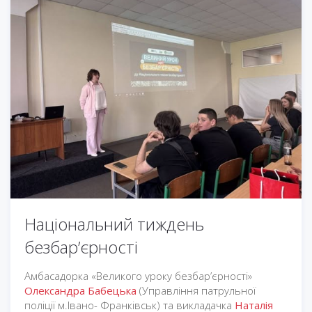
Національний тиждень
безбар’єрності
Амбасадорка «Великого уроку безбар’єрності»
Олександра Бабецька
(Управління патрульної
поліції м.Івано- Франківськ) та викладачка
Наталія