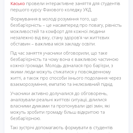
Касько
провели інтерактивне заняття для студентів
першого курсу Фахового коледжу УКД.
Формування в молоді розуміння того, що
безбар’єрність – це насамперед про повагу, рівність
можливостей та комфорт для кожної людини
незалежно від віку, стану здоров’я чи життєвих
обставин – важлива місія закладу освіти.
Під час заняття учасники обговорили, що таке
безбар’єрність та чому вона є важливою частиною
кожної громади. Молодь дізналася про бар’єри, з
якими люди можуть стикатися у повсякденному
житті, а також про способи їхнього подолання через
взаєморозуміння, емпатію та інклюзивний підхід.
Учасники активно долучалися до обговорень,
аналізували реальні життєві ситуації, ділилися
власними думками та пропонували ідеї змін, які
можуть зробити громаду більш відкритою та
безбар’єрною.
Такі зустрічі допомагають формувати в студентів