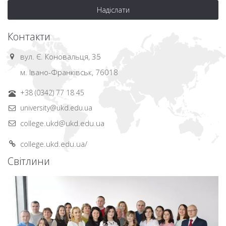
Надіслати
Контакти
вул. Є. Коновальця, 35
м. Івано-Франківськ, 76018
+38 (0342) 77 18 45
university@ukd.edu.ua
college.ukd@ukd.edu.ua
college.ukd.edu.ua/
Світлини