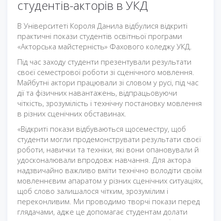
студентів-акторів в УКД
В Університеті Короля Данила відбулися відкриті
практичні покази студентів освітньої програми
«Акторська майстерність» Фахового коледжу УКД.
Під час заходу студенти презентували результати
своєї семестрової роботи зі сценічного мовлення.
Майбутні актори працювали зі словом у русі, під час
дії та фізичних навантажень, відпрацьовуючи
чіткість, зрозумілість і технічну постановку мовлення
в різних сценічних обставинах.
«Відкриті покази відбуваються щосеместру, щоб
студенти могли продемонструвати результати своєї
роботи, навички та техніки, які вони опановували й
удосконалювали впродовж навчання. Для актора
надзвичайно важливо вміти технічно володіти своїм
мовленнєвим апаратом у різних сценічних ситуаціях,
щоб слово залишалося чітким, зрозумілим і
переконливим. Ми проводимо творчі покази перед
глядачами, адже це допомагає студентам долати