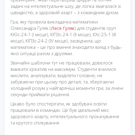
задачі на інтелектуальне шоу, де логіка змагалася зі
швидкістю, а здоровий азарт – з командним духом.
Гра, яку провела викладачка математики
Олександра Гуляк (
Леся Гуляк
) для студентів груп
КЮс-24-1 (І місце), КІПЗс-24-1 (ІІ місце), КХс-25-1 (ІІІ
місце), КІПЗс-24-2 (ІV місце), засвідчила, що
математика – це про вміння знаходити вихід з будь-
якої ситуації разом з друзями.
Звичайні шаблони тут не працювали, довелося
вмикати креатив на максимум. Студенти вчилися
мислити, аналізувати, виділяти головне, не
забуваючи при цьому про деталі, та, зберігаючи
холодний розум у найгарячіші моменти гри, за лічені
секунди приймати рішення.
Цікаво було спостерігати, як здобувачі освіти
працювали в командах. Це був ідеальний мікс
здорового азарту, інтелектуального прокачування
та крутого спілкування.