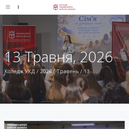
Toggle
navigation
13 Травня, 2026
Коледж УКД
/
2026
/
Травень
/
13