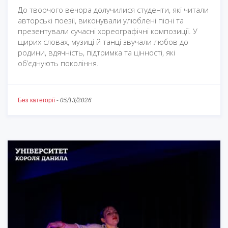
До творчого вечора долучилися студенти, які читали
авторські поезії, виконували улюблені пісні та
презентували сучасні хореографічні композиції. У
щирих словах, музиці й танці звучали любов до
родини, вдячність, підтримка та цінності, які
об’єднують покоління.
Без категорії
-
05/13/2026