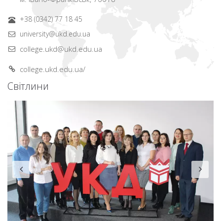
+38 (0342) 77 18 45
university@ukd.edu.ua
college.ukd@ukd.edu.ua
college.ukd.edu.ua/
Світлини