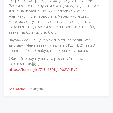
потрібно, насправді діти хочуть бути почутими.
Важливо не нав’язувати свою думку, не ділити все
лише на “правильно” чи “неправильно”, а
навчитися чути і говорити. Через мистецтво
можемо достукатися і до батьків, і до підлітків,
показавши, що важливо не закриватися в собі», –
зазначив Олексій Лейбюк.
Зауважимо, що ще є можливість переглянути
виставу «Мене звати…», адже в УКД 14, 21 та 28
травня о 16:00 відбудуться додаткові покази.
Обирайте зручну дату та реєструйтеся за
покликанням
:
https://forms.gle/ZU14FPKJcPb8V4Py9
Без категорії
-
05/09/2026