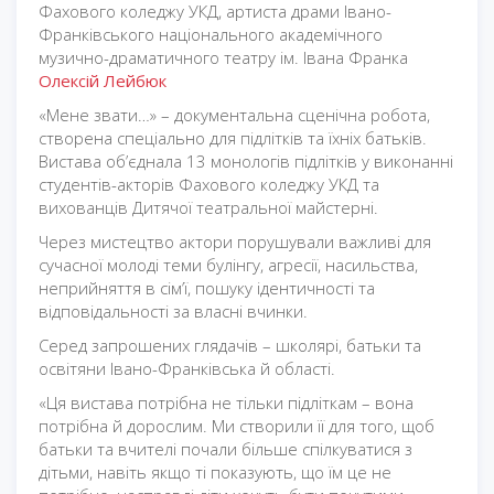
Фахового коледжу УКД, артиста драми Івано-
Франківського національного академічного
музично-драматичного театру ім. Івана Франка
Олексій Лейбюк
«Мене звати…» – документальна сценічна робота,
створена спеціально для підлітків та їхніх батьків.
Вистава об’єднала 13 монологів підлітків у виконанні
студентів-акторів Фахового коледжу УКД та
вихованців Дитячої театральної майстерні.
Через мистецтво актори порушували важливі для
сучасної молоді теми булінгу, агресії, насильства,
неприйняття в сім’ї, пошуку ідентичності та
відповідальності за власні вчинки.
Серед запрошених глядачів – школярі, батьки та
освітяни Івано-Франківська й області.
«Ця вистава потрібна не тільки підліткам – вона
потрібна й дорослим. Ми створили її для того, щоб
батьки та вчителі почали більше спілкуватися з
дітьми, навіть якщо ті показують, що їм це не