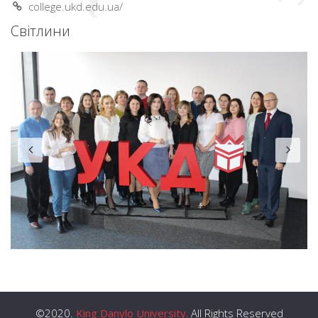
college.ukd.edu.ua/
Світлини
©2020.
King Danylo University.
All Rights Reserved