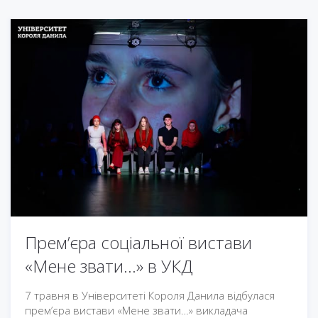
Прем’єра соціальної вистави
«Мене звати…» в УКД
7 травня в Університеті Короля Данила відбулася
прем’єра вистави «Мене звати…» викладача