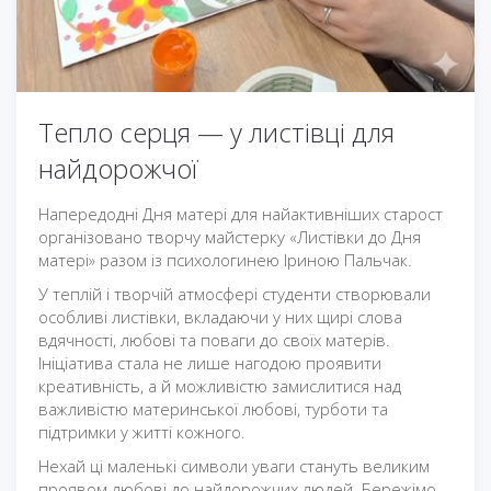
Тепло серця — у листівці для
найдорожчої
Напередодні Дня матері для найактивніших старост
організовано творчу майстерку «Листівки до Дня
матері» разом із психологинею Іриною Пальчак.
У теплій і творчій атмосфері студенти створювали
особливі листівки, вкладаючи у них щирі слова
вдячності, любові та поваги до своїх матерів.
Ініціатива стала не лише нагодою проявити
креативність, а й можливістю замислитися над
важливістю материнської любові, турботи та
підтримки у житті кожного.
Нехай ці маленькі символи уваги стануть великим
проявом любові до найдорожчих людей. Бережімо