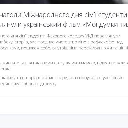
 нагоди Міжнародного дня сім’ї студенти
янули український фільм «Мої думки ти
ного дня сім’ї студенти Фахового коледжу УКД переглянули
глибоку історію, яка поєднує мистецтво кіно з рефлексією над
сунками, пошуком себе, внутрішніми переживаннями та цінн
замислитися над власними стосунками з мамою, відчути важлив
тепла.
іціативу та створення атмосфери, яка спонукала студентів до
теринську любов і підтримку