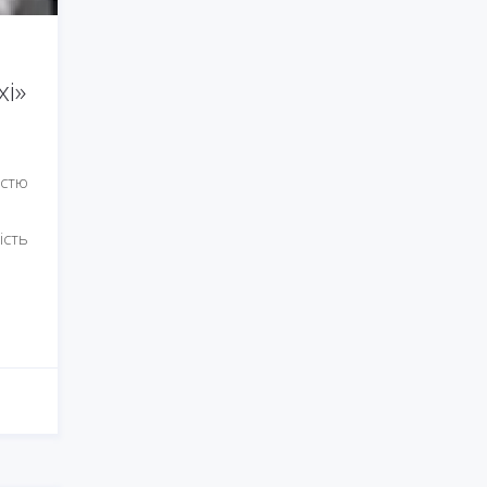
хі»
істю
ість