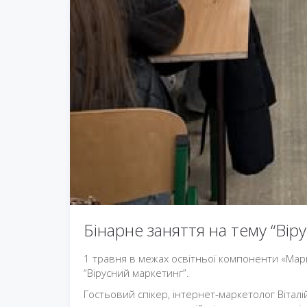
Бінарне заняття на тему “Вір
1 травня в межах освітньої компоненти «Марк
“Вірусний маркетинг”.
Гостьовий спікер, інтернет-маркетолог Віталі