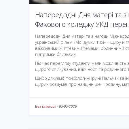
Напередодні Дня матері та з
Фахового коледжу УКД перегл
Напередодні Дня матері та з нагоди Міжнарод
український фільм «Мої думки тихі» – щиру й 
важливими життєвими темами: родинними сто
підтримки близьких.
Під час перегляду студенти мали можливість 
щирого спілкування, вдячності та родинного 
Щиро дякуємо психологині Ірині Пальчак за ін
щирих роздумів про найцінніше – родину, ма
Без категорії
-
05/05/2026