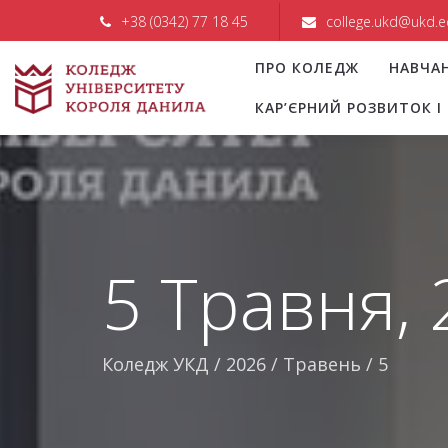
+38 (0342) 77 18 45
college.ukd@ukd.e
ПРО КОЛЕДЖ
НАВЧА
КАР’ЄРНИЙ РОЗВИТОК 
5 Травня,
Коледж УКД
/
2026
/
Травень
/
5