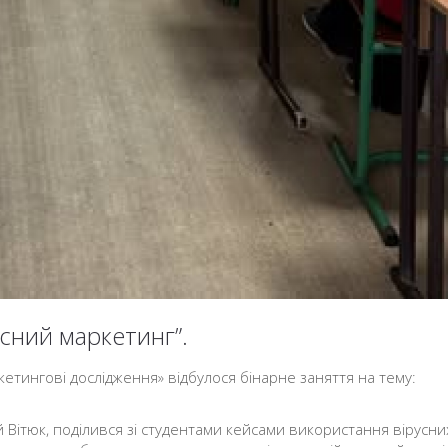
усний маркетинг”.
етингові дослідження» відбулося бінарне заняття на тему:
й Вітюк, поділився зі студентами кейсами використання вірусни