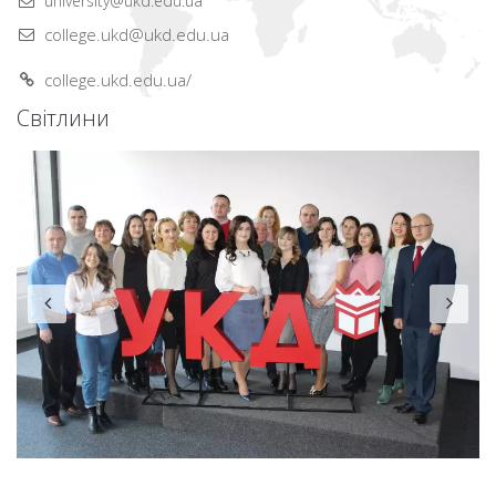
university@ukd.edu.ua
college.ukd@ukd.edu.ua
college.ukd.edu.ua/
Світлини