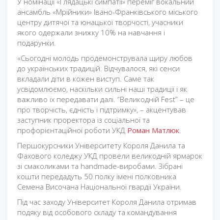
У номінації «Глядацькі симпатії» переміг вокальний
ансамбль «Мрійники» Івано-Франківського міського
центру дитячої та юнацької творчості, учасники
якого одержали знижку 10% на навчання і
подарунки.
«Сьогодні молодь продемонструвала щиру любов
до українських традицій. Відчувалося, які сенси
вкладали діти в кожен виступ. Саме так
усвідомлюємо, наскільки сильні наші традиції і як
важливо їх передавати далі. “Великодній Fest” – це
про творчість, єдність і підтримку», – акцентував
заступник проректора із соціальної та
профорієнтаційної роботи УКД
Роман Матлюк
.
Першокурсники Університету Короля Данила та
Фахового коледжу УКД провели великодній ярмарок
зі смаколиками та handmade-виробами. Зібрані
кошти передадуть 50 полку імені полковника
Семена Височана Національної гвардії України.
Під час заходу Університет Короля Данила отримав
подяку від особового складу та командування