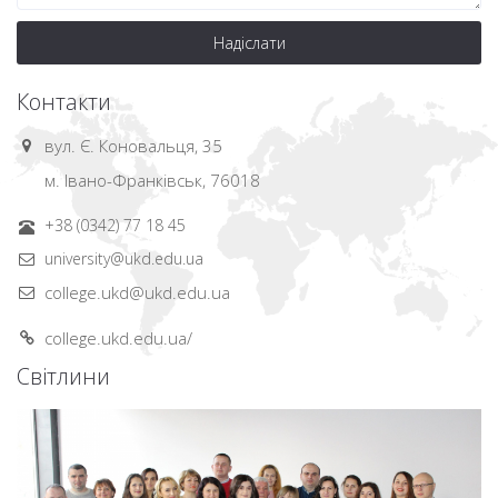
Надіслати
Контакти
вул. Є. Коновальця, 35
м. Івано-Франківськ, 76018
+38 (0342) 77 18 45
university@ukd.edu.ua
college.ukd@ukd.edu.ua
college.ukd.edu.ua/
Світлини