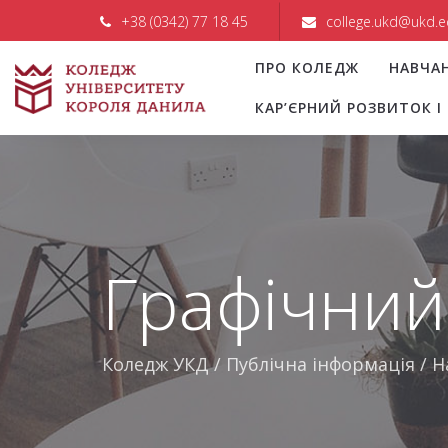
+38 (0342) 77 18 45
college.ukd@ukd.e
ПРО КОЛЕДЖ
НАВЧА
КАР’ЄРНИЙ РОЗВИТОК 
Графічний
Коледж УКД
/
Публічна інформація
/
Н