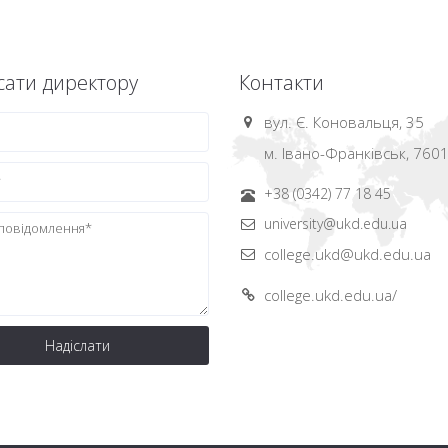
ати директору
Контакти
вул. Є. Коновальця, 35
м. Івано-Франківськ, 760
+38 (0342) 77 18 45
university@ukd.edu.ua
college.ukd@ukd.edu.ua
college.ukd.edu.ua/
Надіслати