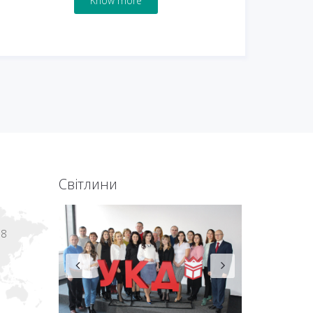
Know more
Світлини
18