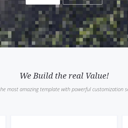
We Build the real Value!
 the most amazing template with powerful customization se