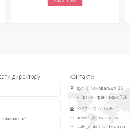
Know more
ати директору
Контакти
вул. Є. Коновальця, 35
м. Івано-Франківськ, 760
+38 (0342) 77 18 45
university@ukd.edu.ua
college.ukd@ukd.edu.ua