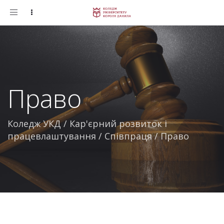
Toggle
navigation
Право
Коледж УКД
/
Кар'єрний розвиток і
працевлаштування
/
Співпраця
/
Право