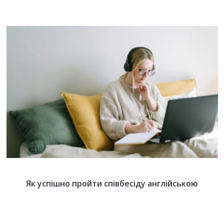
Як успішно пройти співбесіду англійською