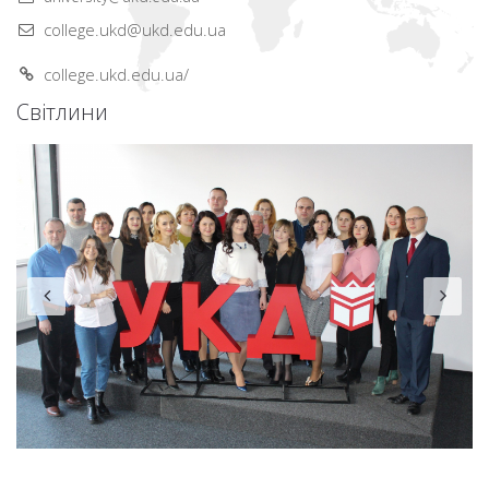
college.ukd@ukd.edu.ua
college.ukd.edu.ua/
Світлини