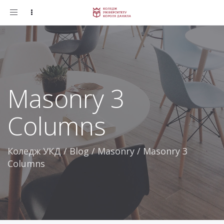
Toggle
navigation
Masonry 3
Columns
Коледж УКД
/
Blog
/
Masonry
/
Masonry 3
Columns