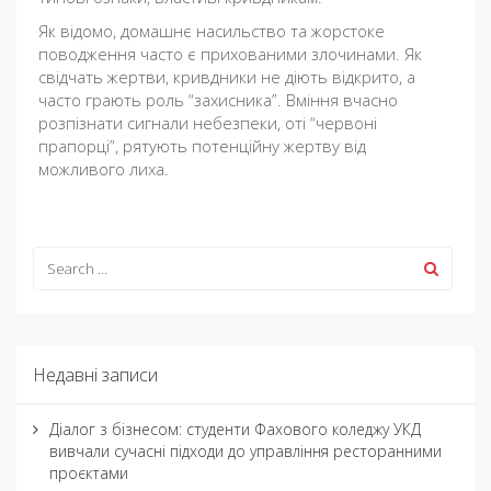
Як відомо, домашнє насильство та жорстоке
поводження часто є прихованими злочинами. Як
свідчать жертви, кривдники не діють відкрито, а
часто грають роль “захисника”. Вміння вчасно
розпізнати сигнали небезпеки, оті “червоні
прапорці”, рятують потенційну жертву від
можливого лиха.
Недавні записи
Діалог з бізнесом: студенти Фахового коледжу УКД
вивчали сучасні підходи до управління ресторанними
проєктами