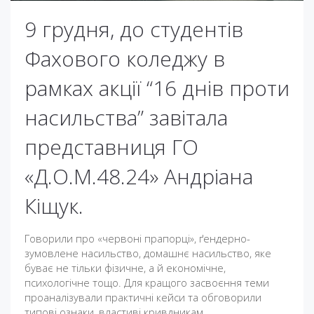
9 грудня, до студентів
Фахового коледжу в
рамках акції “16 днів проти
насильства” завітала
представниця ГО
«Д.О.М.48.24» Андріана
Кіщук.
Говорили про «червоні прапорці», ґендерно-
зумовлене насильство, домашнє насильство, яке
буває не тільки фізичне, а й економічне,
психологічне тощо. Для кращого засвоєння теми
проаналізували практичні кейси та обговорили
типові ознаки, властиві кривдникам.