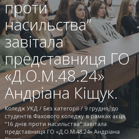
проти
насильства”
завітала
представниця ГО
«Д.О.М.48.24»
Андріана Кіщук.
Коледж УКД
/
Без категорії
/
9 грудня, до
студентів Фахового коледжу в рамках акції
"16 днів проти насильства" завітала
представниця ГО «Д.О.М.48.24» Андріана