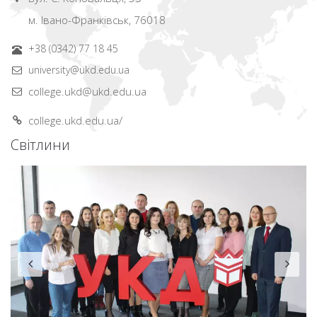
м. Івано-Франківськ, 76018
+38 (0342) 77 18 45
university@ukd.edu.ua
college.ukd@ukd.edu.ua
college.ukd.edu.ua/
Світлини