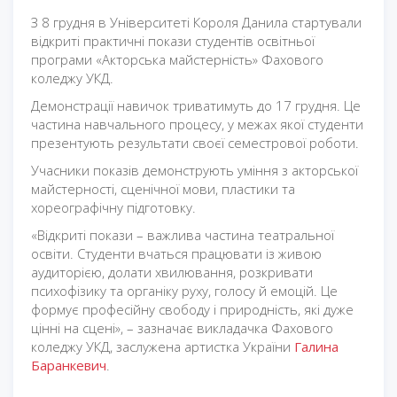
З 8 грудня в Університеті Короля Данила стартували
відкриті практичні покази студентів освітньої
програми «Акторська майстерність» Фахового
коледжу УКД.
Демонстрації навичок триватимуть до 17 грудня. Це
частина навчального процесу, у межах якої студенти
презентують результати своєї семестрової роботи.
Учасники показів демонструють уміння з акторської
майстерності, сценічної мови, пластики та
хореографічну підготовку.
«Відкриті покази – важлива частина театральної
освіти. Студенти вчаться працювати із живою
аудиторією, долати хвилювання, розкривати
психофізику та органіку руху, голосу й емоцій. Це
формує професійну свободу і природність, які дуже
цінні на сцені», – зазначає викладачка Фахового
коледжу УКД, заслужена артистка України
Галина
Баранкевич
.