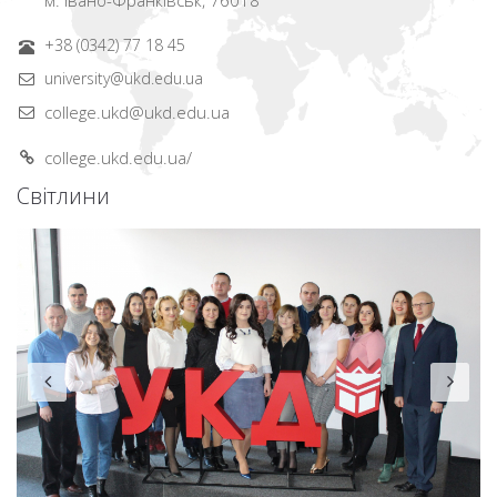
+38 (0342) 77 18 45
university@ukd.edu.ua
college.ukd@ukd.edu.ua
college.ukd.edu.ua/
Світлини