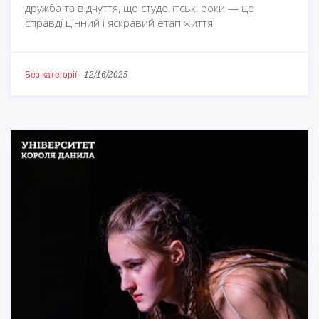
дружба та відчуття, що студентські роки — це
справді цінний і яскравий етап життя
Без категорії
-
12/16/2025