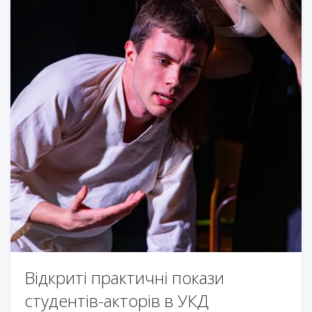
Відкриті практичні покази
студентів-акторів в УКД