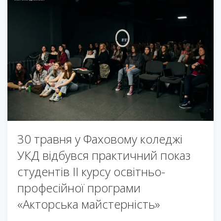
30 травня у Фаховому коледжі
УКД відбувся практичний показ
студентів ІІ курсу освітньо-
професійної програми
«Акторська майстерність»