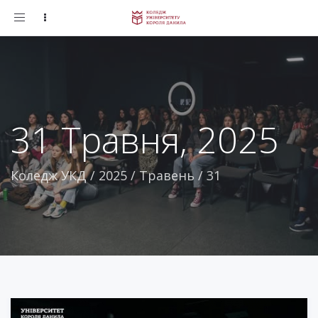
Toggle
navigation
31 Травня, 2025
Коледж УКД
/
2025
/
Травень
/
31