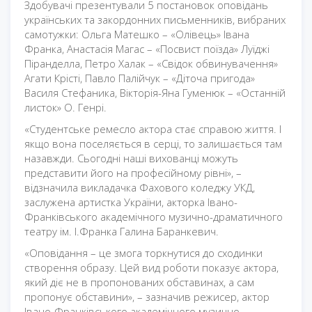
Здобувачі презентували 5 постановок оповідань
українських та закордонних письменників, вибраних
самотужки: Ольга Матешко – «Олівець» Івана
Франка, Анастасія Магас – «Посвист поїзда» Луїджі
Піранделла, Петро Халак – «Свідок обвинувачення»
Агати Крісті, Павло Палійчук – «Діточа пригода»
Василя Стефаника, Вікторія-Яна Гуменюк – «Останній
листок» О. Генрі.
«Студентське ремесло актора стає справою життя. І
якщо вона поселяється в серці, то залишається там
назавжди. Сьогодні наші вихованці можуть
представити його на професійному рівні», –
відзначила викладачка Фахового коледжу УКД,
заслужена артистка України, акторка Івано-
Франківського академічного музично-драматичного
театру ім. І.Франка Галина Баранкевич.
«Оповідання – це змога торкнутися до сходинки
створення образу. Цей вид роботи показує актора,
який діє не в пропонованих обставинах, а сам
пропонує обставини», – зазначив режисер, актор
Івано-Франківського академічного музично-