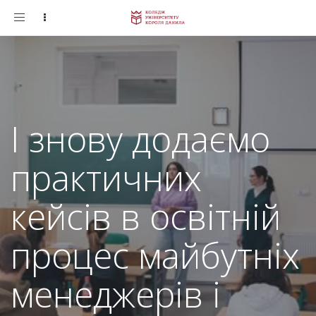
Toggle
navigation
І знову додаємо
практичних
кейсів в освітній
процес майбутніх
менеджерів і