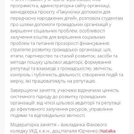
програмістка, адміністраторка сайту організації,
менеджерка проєкту «Пакуночки допомоги для
передчасно народжених дітей», розповіла студентам
про шляхи допомоги громадських організацій у
вирішенні соціальних проблем; особливості
залучення коштів для вирішення соціальних
проблем та питання прозорості фінансування;
стратегію розвитку громадської організації: цілі,
етапи, партнерство та сталий розвиток; засоби та
методи пошуку цільової авдиторії, формування
репутації та взаємодії з громадськістю; звітність,
контроль і публічність діяльності; створення подій та
мерчу, які працюватимуть на репутацію.
Завершуючи заняття, учасники відзначили цінність
системного підходу до розвитку громадських
організацій: від чіткої цільової авдиторії та репутації
до ефективного залучення ресурсів, управління
подіями та відповідальної звітності.
Модераторка заняття – викладачка Фахового
коледжу УКД, к.е.н., доц.Наталія Юрченко (
Natalka