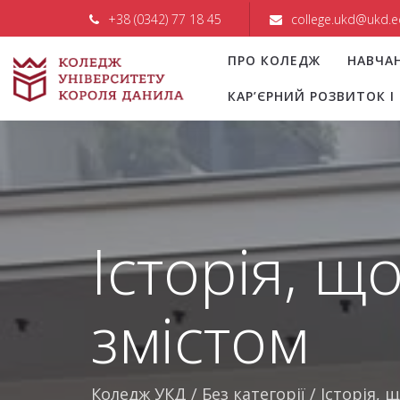
+38 (0342) 77 18 45
college.ukd@ukd.e
ПРО КОЛЕДЖ
НАВЧА
КАР’ЄРНИЙ РОЗВИТОК 
Історія, щ
змістом
Коледж УКД
/
Без категорії
/
Історія, 