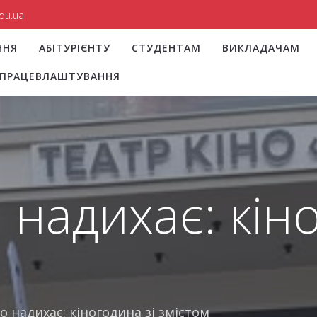
du.ua
ННЯ
АБІТУРІЄНТУ
СТУДЕНТАМ
ВИКЛАДАЧАМ
І ПРАЦЕВЛАШТУВАННЯ
о надихає: кін
що надихає: кіногодина зі змістом