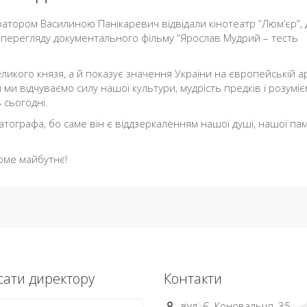
уратором Василиною Панікаревич відвідали кінотеатр “Люм’єр”, 
ас перегляду документального фільму “Ярослав Мудрий – тесть
ликого князя, а й показує значення України на європейській а
 ми відчуваємо силу нашої культури, мудрість предків і розуміє
 сьогодні.
тографа, бо саме він є віддзеркаленням нашої душі, нашої пам’
оме майбутнє!
ати директору
Контакти
вул. Є. Коновальця, 35