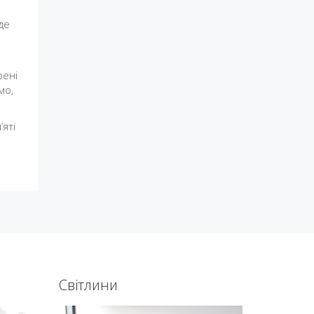
де
рені
мо,
яті
Світлини