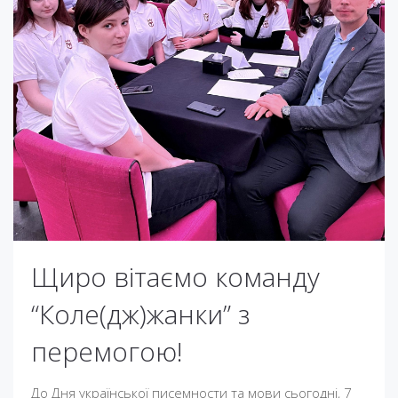
Щиро вітаємо команду
“Коле(дж)жанки” з
перемогою!
До Дня української писемности та мови сьогодні, 7