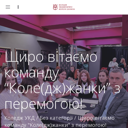
Toggle
navigation
Щиро вітаємо
команду
“Коле(дж)жанки” з
перемогою!
Коледж УКД
/
Без категорії
/
Щиро вітаємо
команду "Коле(дж)жанки" з перемогою!