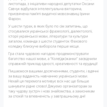
листопада, з ініціативи народної депутатки Оксани
Савчук відбулася інтелектуальна вікторина,
присвячена пам’яті видатної мовознавиці Ірини
Фаріон.
У шести турах, в яких було по сім запитань, що
стосувалися української фразеології, діалектології,
історії української мови, літератури та культури
загалом, команда з шести студенток Фахового
коледжу блискуче виборола перше місце.
Гра стала чудовою нагодою продемонструвати
багатство нашої мови, а “Коле(дж)жанки” засвідчили
справжній приклад єдності, креативності та ерудиції!
Пишаємося вашими досягненнями, студенти, і вдячні
за вашу відданість навчанню української мови.
Нехай ця перемога мотивує всіх нас ще більше
шанувати рідне слово! Дякуємо організаторам за
таку чудову зустріч і нові знайомства, а захисникам
за спокій та впевненість у завтрашньому дні!