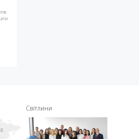
тів
вати
Світлини
18