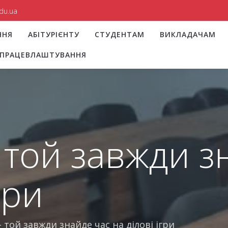
du.ua
ННЯ
АБІТУРІЄНТУ
СТУДЕНТАМ
ВИКЛАДАЧАМ
І ПРАЦЕВЛАШТУВАННЯ
 той завжди з
гри
– той завжди знайде час на ділові ігри