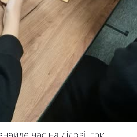
знайде час на ділові ігри