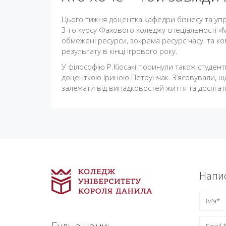
Цього тижня доцентка кафедри бізнесу та упр
3-го курсу Фахового коледжу спеціальності 
обмежені ресурси, зокрема ресурс часу, та ко
результату в кінці ігрового року.
У філософію Р.Кіосакі поринули також студен
доценткою Іриною Петрунчак. З’ясовували, що
залежати від випадковостей життя та досягат
Напис