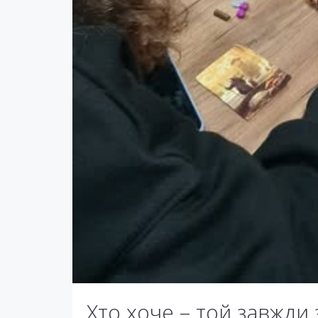
Хто хоче – той завжди 