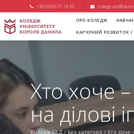
+38 (0342) 77 18 45
college.ukd@ukd.e
ПРО КОЛЕДЖ
НАВЧА
КАР’ЄРНИЙ РОЗВИТОК 
Хто хоче –
на ділові і
Коледж УКД
/
Без категорії
/
Хто хоче 