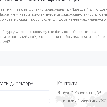
авління Наталія Юрченко модерувала гру “Евердел” для студен
«Маркетинг». Разом присутні вчилися раціонально використову
мбінувати локації і робочу силу для досягнення максимального
ти 1 курсу Фахового коледжу спеціальності «Маркетинг» з
 таке пасивний дохід і які рішення треба ухвалювати, щоб не
и мрій.
ати директору
Контакти
вул. Є. Коновальця, 35
м. Івано-Франківськ, 760