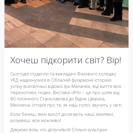
Хочеш підкорити світ? Вір!
Сьогодні студенти та викладачі Фахового коледжу
УКД надихнулися в Обласній філармонії історією
успіху всесвітньо відомої Іри Маланюк, від життя якої
перехоплює подих. Вистава «ІРА» – це про шлях від
80-тисячного Станіславова до Відня, Цюриха,
Мюнхена. Історія про те, як наш голос звучить у світі.
Коли бачиш, яких висот досягають наші земляки,
розумієш: все можливо!
Дякуємо всім, хто долучився! Спільні культурні