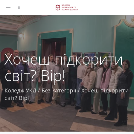
Toggle
navigation
Хочеш підкорити
світ? Вір!
Коледж УКД
/
Без категорії
/
Хочеш підкорити
світ? Вір!