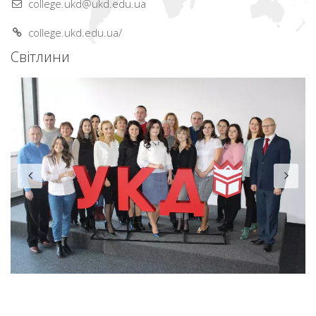
college.ukd@ukd.edu.ua
college.ukd.edu.ua/
Світлини