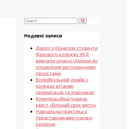
Недавні записи
Діалог з бізнесом: студенти
Фахового коледжу УКД
вивчали сучасні підходи до
управління ресторанними
проєктами
Волейбольний драйв у
коледжі: вітаємо
переможців та учасників!
Комунікаційна година-
квест «Впізнай своє місто»
Навчальна практика з
представниками судової
охорони