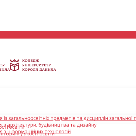
я із загальноосвітніх предметів та дисциплін загальної 
я з архітектури, будівництва та дизайну
сті освіти
я з інформаційних технологій
іторингу якості освіти