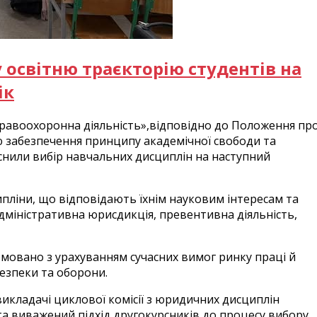
освітню траєкторію студентів на
ік
Правоохоронна діяльність»,відповідно до Положення пр
ю забезпечення принципу академічної свободи та
ійснили вибір навчальних дисциплін на наступний
пліни, що відповідають їхнім науковим інтересам та
міністративна юрисдикція, превентивна діяльність,
мовано з урахуванням сучасних вимог ринку праці й
безпеки та оборони.
викладачі циклової комісії з юридичних дисциплін
та виважений підхід другокурсників до процесу вибору