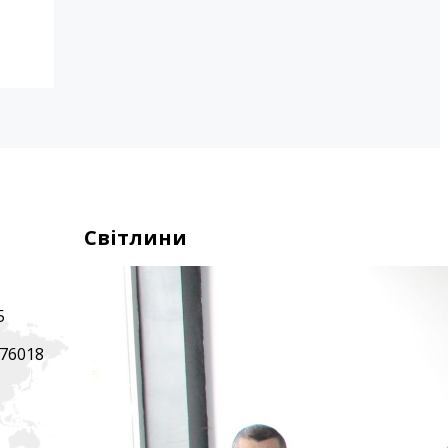
Світлини
5
 76018