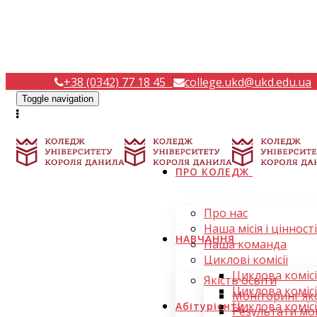
+38 (0342) 77 18 45
college.ukd@ukd.edu.ua
Toggle navigation
ПРО КОЛЕДЖ
Про нас
Наша місія і цінності
НАВЧАННЯ
Наша команда
Циклові комісії
Циклова комісі
Якість освіти
Циклова комісі
Моніторинг яко
Циклова комісі
Абітурієнту
Результати мон