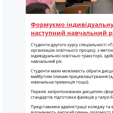
Формуємо індивідуальну 
наступний навчальний р
Студенти другого курсу спеціальності «
організацію освітнього процесу, з мето
індивідуальної освітньої траєкторії, зд
навчальний рік.
Студенти мали можливість обрати дисци
майбутнім планам працевлаштування (ад
ювенальна превенція тощо).
Перелік запропонованих дисциплін сфор
стандартів підготовки фахівців у галузі 
Представники адміністрації коледжу та 
відзначають високий рівень свідомості 