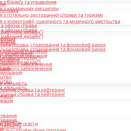
я з бізнесу та управління
ння
ія з юридичних дисциплін
дготовка
я з готельно-ресторанної справи та туризму
я з хореографії, сценічного та музичного мистецтва
а офісна справа
а офісна справа
Графічний дизайн”)
Графічний дизайн”)
женерія
процесу
женерія
вська справа, страхування та фондовий ринок
вська справа, страхування та фондовий ринок
 цивільна інженерія
ти за навчання
 цивільна інженерія
изайн інтер’єру”)
исциплін
изайн інтер’єру”)
грамного забезпечення
кації
грамного забезпечення
рядування
ецтво
ецтво
 діяльність
 діяльність
оранна справа та кейтеринг
оранна справа та кейтеринг
реація
реація
кування
кування
стерність
и закладу освіти
стерність
во
вітньо-професійних програм