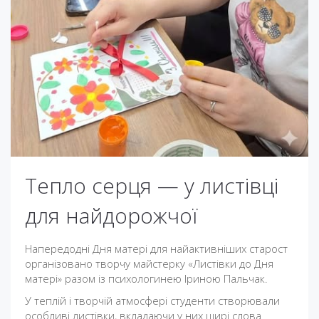
Тепло серця — у листівці
для найдорожчої
Напередодні Дня матері для найактивніших старост
організовано творчу майстерку «Листівки до Дня
матері» разом із психологинею Іриною Пальчак.
У теплій і творчій атмосфері студенти створювали
особливі листівки, вкладаючи у них щирі слова