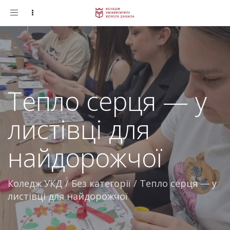
Toggle
navigation
Тепло серця — у
листівці для
найдорожчої
Коледж УКД
/
Без категорії
/
Тепло серця — у
листівці для найдорожчої