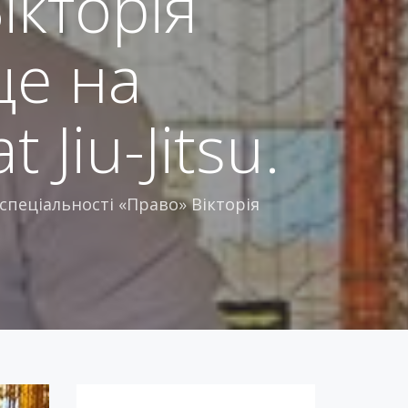
ікторія
це на
 Jiu-Jitsu.
спеціальності «Право» Вікторія