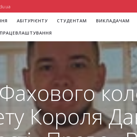
du.ua
ННЯ
АБІТУРІЄНТУ
СТУДЕНТАМ
ВИКЛАДАЧАМ
І ПРАЦЕВЛАШТУВАННЯ
 Фахового ко
ету Короля Д