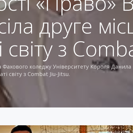
сті «Право» В
іла друге міс
світу з Combat
 Фахового коледжу Університету Короля Данила 
і світу з Combat Jiu-Jitsu.