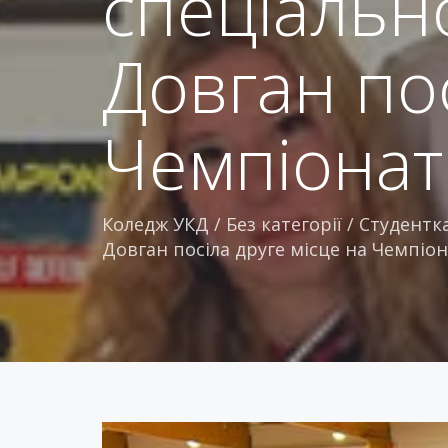
спеціально
Довган пос
Чемпіонаті 
Коледж УКД
/
Без категорії
/
Студентка
Довган посіла друге місце на Чемпіонат