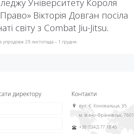
оледжу Університету Короля
Право» Вікторія Довган посіла
і світу з Combat Jiu-Jitsu.
в упродовж 29 листопада – 1 грудня.
ати директору
Контакти
вул. Є. Коновальця, 35
м. Івано-Франківськ, 760
+38 (0342) 77 18 45