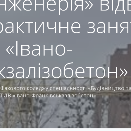
нженерія» від
рактичне заня
 «Івано-
кзалізобетон»
Фахового коледжу спеціальності «Будівництво та
 ТДВ «Івано-Франківськзалізобетон»