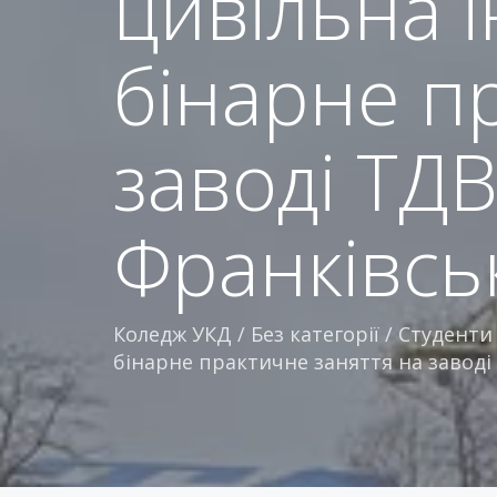
цивільна і
бінарне п
заводі ТДВ
Франківсь
Коледж УКД
/
Без категорії
/
Студенти 
бінарне практичне заняття на заводі