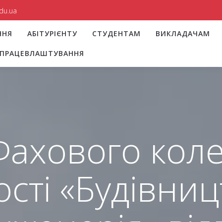
du.ua
ННЯ
АБІТУРІЄНТУ
СТУДЕНТАМ
ВИКЛАДАЧАМ
І ПРАЦЕВЛАШТУВАННЯ
Фахового кол
сті «Будівниц