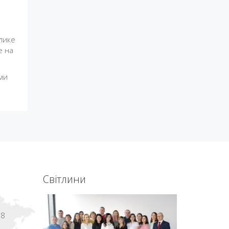
елике
е на
ами
Світлини
18