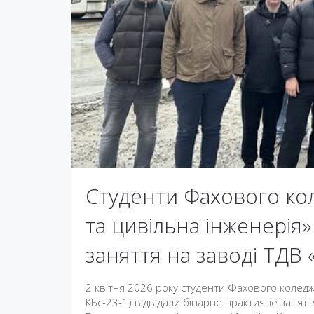
Студенти Фахового кол
та цивільна інженерія»
заняття на заводі ТДВ 
2 квітня 2026 року студенти Фахового коледж
КБс-23-1) відвідали бінарне практичне занятт