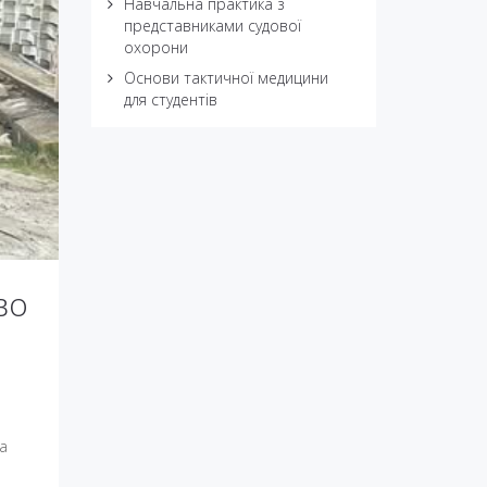
Навчальна практика з
представниками судової
охорони
Основи тактичної медицини
для студентів
во
а