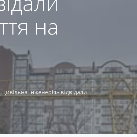
відали
ття на
 цивільна інженерія» відвідали