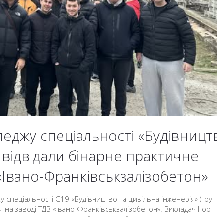
еджу спеціальності «Будівницт
 відвідали бінарне практичне
«Івано-Франківськзалізобетон»
у спеціальності G19 «Будівництво та цивільна інженерія» (груп
я на заводі ТДВ «Івано-Франківськзалізобетон». Викладач Ігор