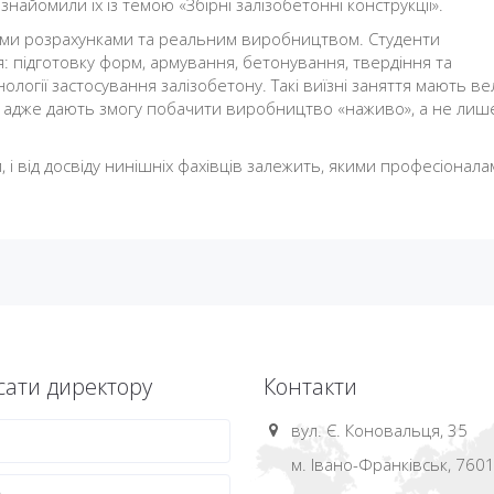
найомили їх із темою «Збірні залізобетонні конструкції».
ними розрахунками та реальним виробництвом. Студенти
: підготовку форм, армування, бетонування, твердіння та
нології застосування залізобетону. Такі виїзні заняття мають в
в, адже дають змогу побачити виробництво «наживо», а не лиш
 і від досвіду нинішніх фахівців залежить, якими професіонал
ати директору
Контакти
вул. Є. Коновальця, 35
м. Івано-Франківськ, 760