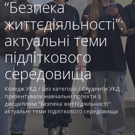
“Безпека
життєдіяльності”:
актуальні теми
підліткового
середовища
Коледж УКД
/
Без категорії
/
Студенти УКД
презентували навчальні проєкти з
дисципліни "Безпека життєдіяльності":
актуальні теми підліткового середовища