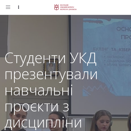
Toggle
navigation
Студенти УКД
презентували
навчальні
проєкти з
дисципліни