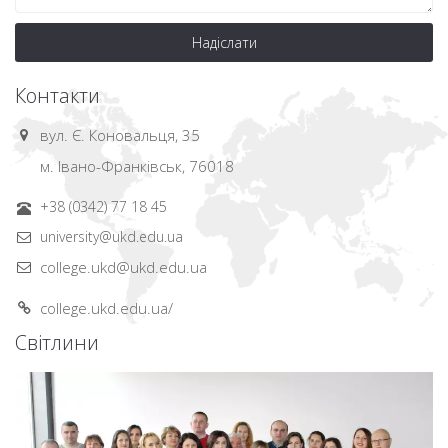
Надіслати
Контакти
вул. Є. Коновальця, 35
м. Івано-Франківськ, 76018
+38 (0342) 77 18 45
university@ukd.edu.ua
college.ukd@ukd.edu.ua
college.ukd.edu.ua/
Світлини