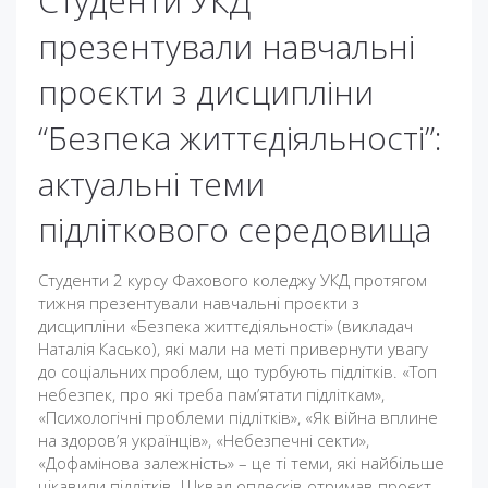
Студенти УКД
презентували навчальні
проєкти з дисципліни
“Безпека життєдіяльності”:
актуальні теми
підліткового середовища
Студенти 2 курсу Фахового коледжу УКД протягом
тижня презентували навчальні проєкти з
дисципліни «Безпека життєдіяльності» (викладач
Наталія Касько), які мали на меті привернути увагу
до соціальних проблем, що турбують підлітків. «Топ
небезпек, про які треба пам’ятати підліткам»,
«Психологічні проблеми підлітків», «Як війна вплине
на здоров’я українців», «Небезпечні секти»,
«Дофамінова залежність» – це ті теми, які найбільше
цікавили підлітків. Шквал оплесків отримав проєкт