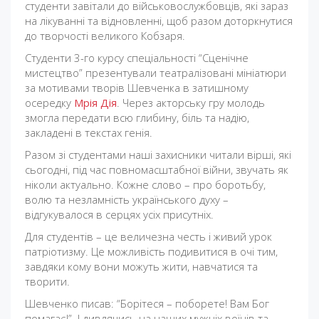
студенти завітали до військовослужбовців, які зараз
на лікуванні та відновленні, щоб разом доторкнутися
до творчості великого Кобзаря.
Студенти 3-го курсу спеціальності “Сценічне
мистецтво” презентували театралізовані мініатюри
за мотивами творів Шевченка в затишному
осередку
Мрія Дія
. Через акторську гру молодь
змогла передати всю глибину, біль та надію,
закладені в текстах генія.
Разом зі студентами наші захисники читали вірші, які
сьогодні, під час повномасштабної війни, звучать як
ніколи актуально. Кожне слово – про боротьбу,
волю та незламність українського духу –
відгукувалося в серцях усіх присутніх.
Для студентів – це величезна честь і живий урок
патріотизму. Це можливість подивитися в очі тим,
завдяки кому вони можуть жити, навчатися та
творити.
Шевченко писав: “Борітеся – поборете! Вам Бог
помагає!”. І дивлячись на наших мужніх воїнів та