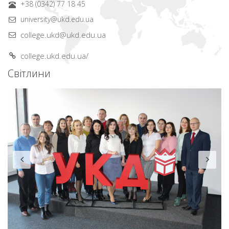
+38 (0342) 77 18 45
university@ukd.edu.ua
college.ukd@ukd.edu.ua
college.ukd.edu.ua/
Світлини