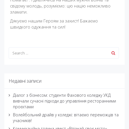
свідому молодь, розуміємо: цю націю неможливо
зламати.
Дякуємо нашим Героям за захист! Бажаємо
швидкого одужання та сил!
Недавні записи
Діалог з бізнесом: студенти Фахового коледжу УКД
вивчали сучасні підходи до управління ресторанними
проєктами
Волейбольний драйв у коледжі: вітаємо переможців та
учасників!
Комунікаційна година-квест «Впізнай своє місто»