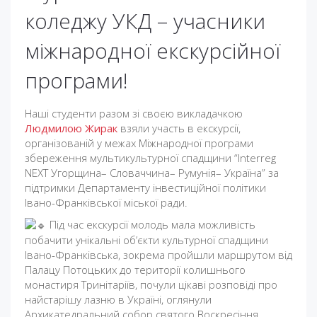
коледжу УКД – учасники
міжнародної екскурсійної
програми!
Наші студенти разом зі своєю викладачкою
Людмилою Жирак
взяли участь в екскурсії,
організованій у межах Міжнародної програми
збереження мультикультурної спадщини “Interreg
NEXT Угорщина– Словаччина– Румунія– Україна” за
підтримки Департаменту інвестиційної політики
Івано-Франківської міської ради.
Під час екскурсії молодь мала можливість
побачити унікальні об’єкти культурної спадщини
Івано-Франківська, зокрема пройшли маршрутом від
Палацу Потоцьких до території колишнього
монастиря Тринітаріїв, почули цікаві розповіді про
найстарішу лазню в Україні, оглянули
Архикатедральний собор святого Воскресіння