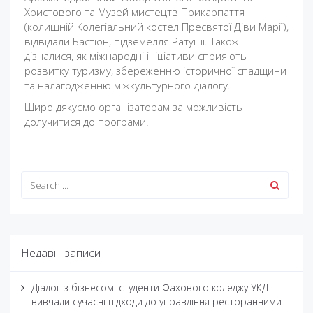
Христового та Музей мистецтв Прикарпаття
(колишній Колегіальний костел Пресвятої Діви Марії),
відвідали Бастіон, підземелля Ратуші. Також
дізналися, як міжнародні ініціативи сприяють
розвитку туризму, збереженню історичної спадщини
та налагодженню міжкультурного діалогу.
Щиро дякуємо організаторам за можливість
долучитися до програми!
Недавні записи
Діалог з бізнесом: студенти Фахового коледжу УКД
вивчали сучасні підходи до управління ресторанними